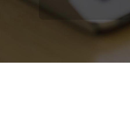
Juramento 1475 – Pi
Esmeralda 288 –
Av. Italia 2577 of
+54 