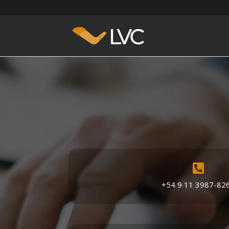

+54 9 11
3987-82