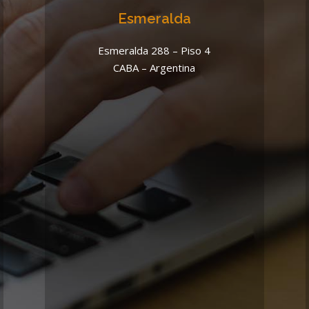
Esmeralda
Esmeralda 288 – Piso 4
CABA – Argentina