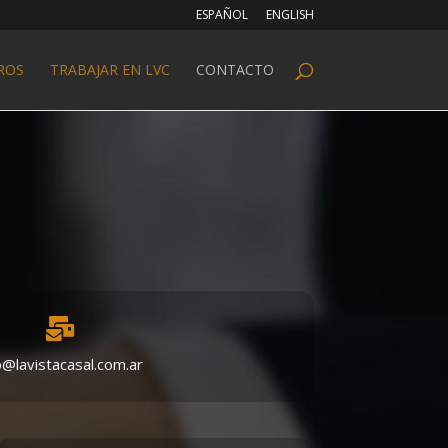
ESPAÑOL
ENGLISH
ROS
TRABAJAR EN LVC
CONTACTO

o@lavistacasal.com.ar