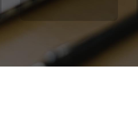
so 12 of. 1 | CABA | Argentina
 Piso 4 | CABA | Argentina
. 901 | Montevideo | Uruguay
9 11 3987-8266